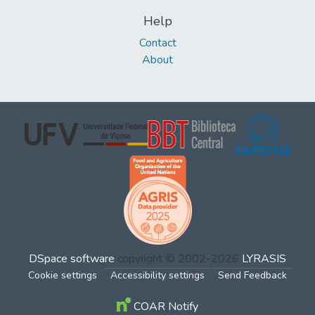
Help
Contact
About
DSpace software
copyright © 2002-2026
LYRASIS
Cookie settings
Accessibility settings
Send Feedback
COAR Notify