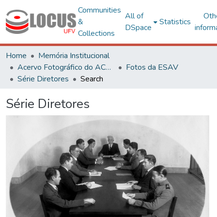
Communities
All of
Oth
&
Statistics
DSpace
inform
Collections
Home
Memória Institucional
Acervo Fotográfico do ACH-UFV
Fotos da ESAV
Série Diretores
Search
Série Diretores