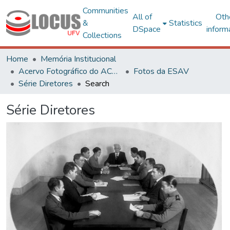
Communities
All of
Oth
&
Statistics
DSpace
inform
Collections
Home
Memória Institucional
Acervo Fotográfico do ACH-UFV
Fotos da ESAV
Série Diretores
Search
Série Diretores