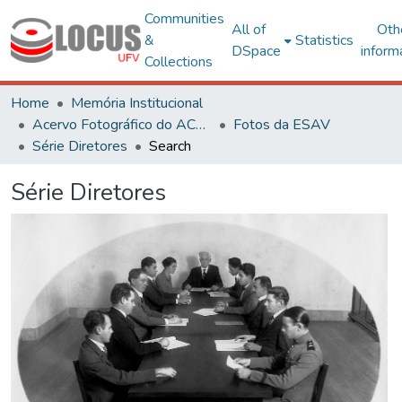
Communities
All of
Oth
&
Statistics
DSpace
inform
Collections
Home
Memória Institucional
Acervo Fotográfico do ACH-UFV
Fotos da ESAV
Série Diretores
Search
Série Diretores