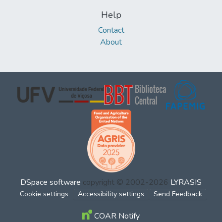
Help
Contact
About
DSpace software
copyright © 2002-2026
LYRASIS
Cookie settings
Accessibility settings
Send Feedback
COAR Notify