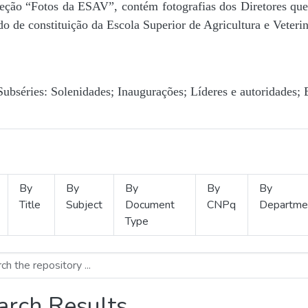
Seção “Fotos da ESAV”, contém fotografias dos Diretores que 
o de constituição da Escola Superior de Agricultura e Veterin
Subséries: Solenidades; Inaugurações; Líderes e autoridades; 
By
By
By
By
By
Title
Subject
Document
CNPq
Departme
Type
arch Results