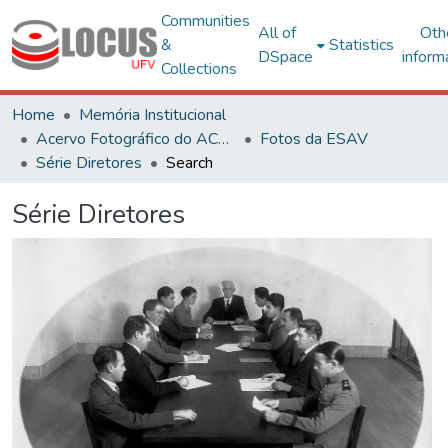
Communities
All of
Oth
&
Statistics
DSpace
inform
Collections
Home
Memória Institucional
Acervo Fotográfico do ACH-UFV
Fotos da ESAV
Série Diretores
Search
Série Diretores