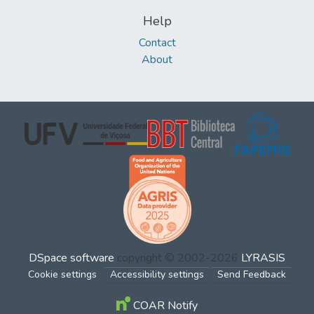
Help
Contact
About
DSpace software
copyright © 2002-2026
LYRASIS
Cookie settings
Accessibility settings
Send Feedback
COAR Notify