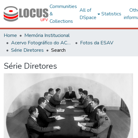
Communities
All of
Oth
&
Statistics
DSpace
inform
Collections
Home
Memória Institucional
Acervo Fotográfico do ACH-UFV
Fotos da ESAV
Série Diretores
Search
Série Diretores