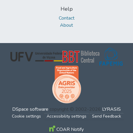
Help
Contact
About
DSpace software
copyright © 2002-2026
LYRASIS
Cookie settings
Accessibility settings
Send Feedback
COAR Notify