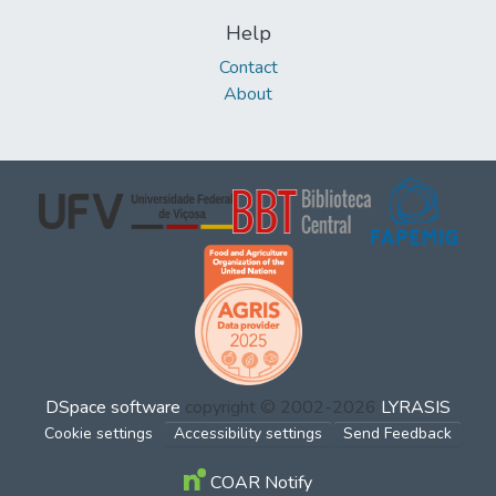
Help
Contact
About
DSpace software
copyright © 2002-2026
LYRASIS
Cookie settings
Accessibility settings
Send Feedback
COAR Notify