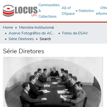
Communities
All of
Oth
&
Statistics
DSpace
inform
Collections
Home
Memória Institucional
Acervo Fotográfico do ACH-UFV
Fotos da ESAV
Série Diretores
Search
Série Diretores