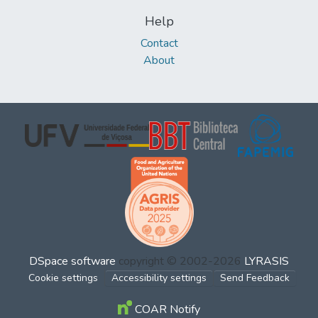
Help
Contact
About
DSpace software
copyright © 2002-2026
LYRASIS
Cookie settings
Accessibility settings
Send Feedback
COAR Notify