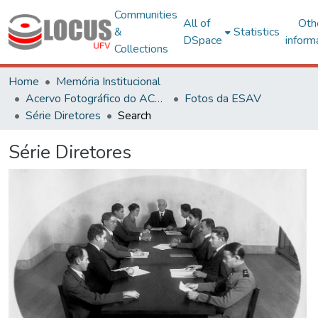
Communities
All of
Oth
&
Statistics
DSpace
inform
Collections
Home
Memória Institucional
Acervo Fotográfico do ACH-UFV
Fotos da ESAV
Série Diretores
Search
Série Diretores