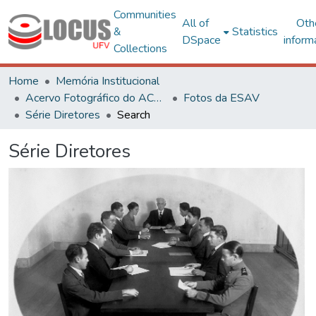
Communities
All of
Oth
&
Statistics
DSpace
inform
Collections
Home
Memória Institucional
Acervo Fotográfico do ACH-UFV
Fotos da ESAV
Série Diretores
Search
Série Diretores