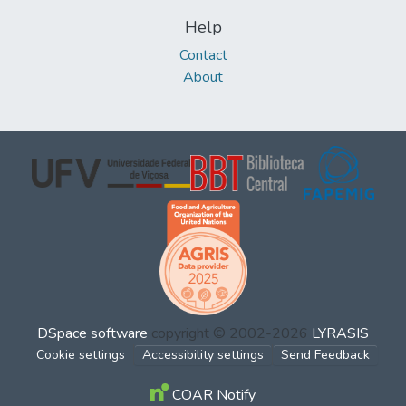
Help
Contact
About
DSpace software
copyright © 2002-2026
LYRASIS
Cookie settings
Accessibility settings
Send Feedback
COAR Notify