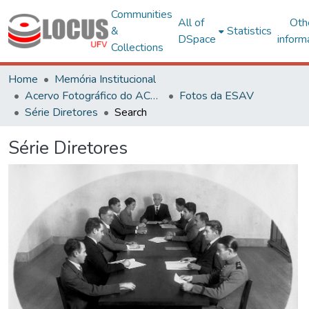
Communities
All of
Oth
&
Statistics
DSpace
inform
Collections
Home
Memória Institucional
Acervo Fotográfico do ACH-UFV
Fotos da ESAV
Série Diretores
Search
Série Diretores