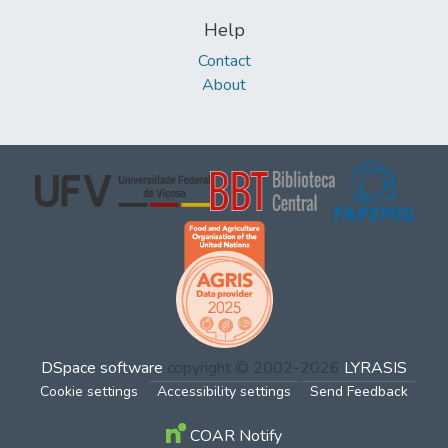
Help
Contact
About
DSpace software
copyright © 2002-2026
LYRASIS
Cookie settings
Accessibility settings
Send Feedback
COAR Notify