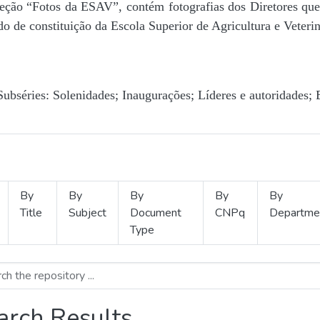
Seção “Fotos da ESAV”, contém fotografias dos Diretores que 
o de constituição da Escola Superior de Agricultura e Veterin
Subséries: Solenidades; Inaugurações; Líderes e autoridades; 
By
By
By
By
By
Title
Subject
Document
CNPq
Departme
Type
arch Results