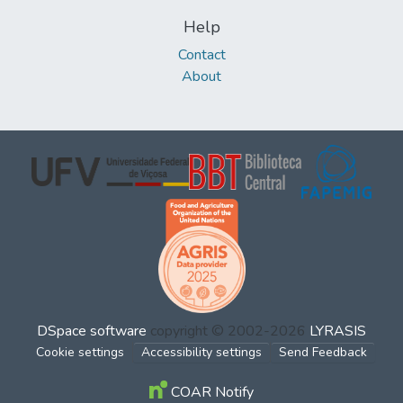
Help
Contact
About
DSpace software
copyright © 2002-2026
LYRASIS
Cookie settings
Accessibility settings
Send Feedback
COAR Notify