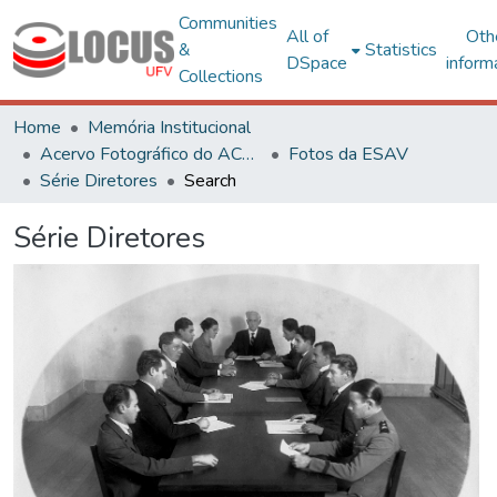
Communities
All of
Oth
&
Statistics
DSpace
inform
Collections
Home
Memória Institucional
Acervo Fotográfico do ACH-UFV
Fotos da ESAV
Série Diretores
Search
Série Diretores