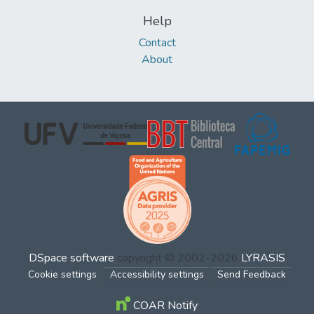
Help
Contact
About
DSpace software
copyright © 2002-2026
LYRASIS
Cookie settings
Accessibility settings
Send Feedback
COAR Notify