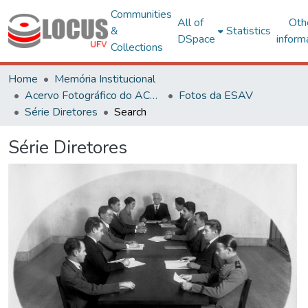
Communities
All of
Oth
&
Statistics
DSpace
inform
Collections
Home
Memória Institucional
Acervo Fotográfico do ACH-UFV
Fotos da ESAV
Série Diretores
Search
Série Diretores