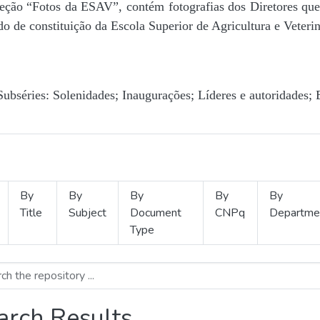
Seção “Fotos da ESAV”, contém fotografias dos Diretores que 
o de constituição da Escola Superior de Agricultura e Veterin
Subséries: Solenidades; Inaugurações; Líderes e autoridades; 
By
By
By
By
By
Title
Subject
Document
CNPq
Departme
Type
arch Results