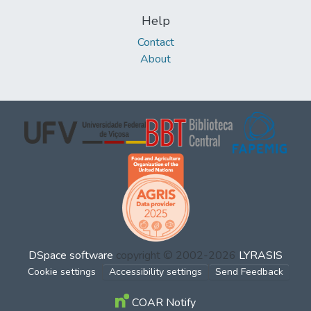
Help
Contact
About
DSpace software
copyright © 2002-2026
LYRASIS
Cookie settings
Accessibility settings
Send Feedback
COAR Notify