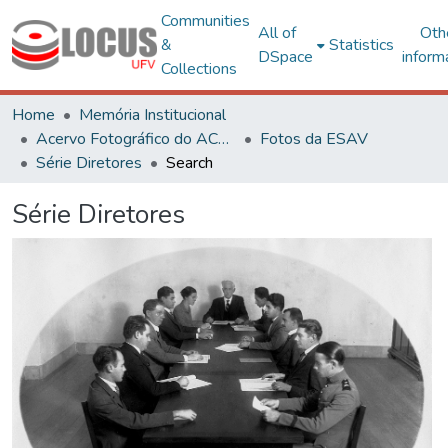
Communities
All of
Oth
&
Statistics
DSpace
inform
Collections
Home
Memória Institucional
Acervo Fotográfico do ACH-UFV
Fotos da ESAV
Série Diretores
Search
Série Diretores