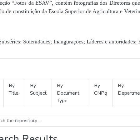
Seção “Fotos da ESAV”, contém fotografias dos Diretores que 
o de constituição da Escola Superior de Agricultura e Veterin
Subséries: Solenidades; Inaugurações; Líderes e autoridades; 
By
By
By
By
By
Title
Subject
Document
CNPq
Departme
Type
arch Results