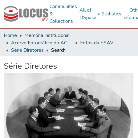
Communities
All of
Oth
&
Statistics
DSpace
inform
Collections
Home
Memória Institucional
Acervo Fotográfico do ACH-UFV
Fotos da ESAV
Série Diretores
Search
Série Diretores