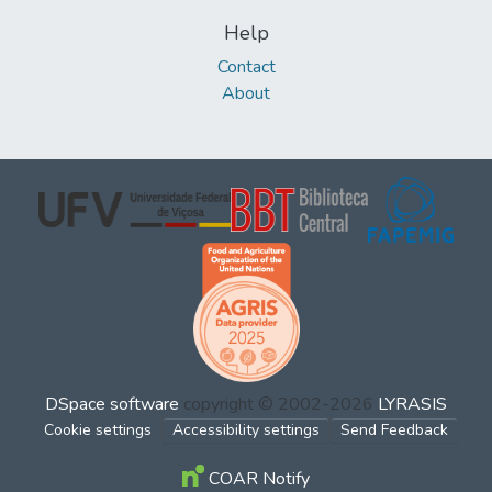
Help
Contact
About
DSpace software
copyright © 2002-2026
LYRASIS
Cookie settings
Accessibility settings
Send Feedback
COAR Notify