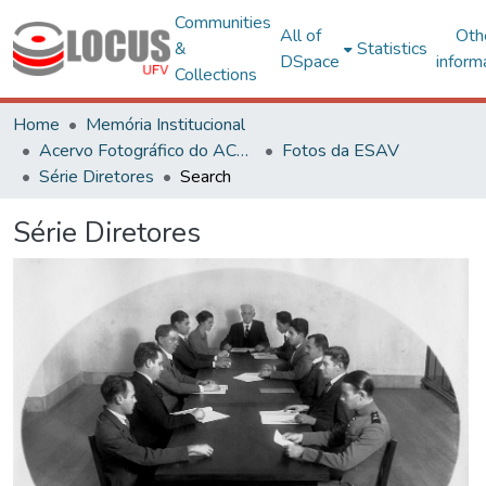
Communities
All of
Oth
&
Statistics
DSpace
inform
Collections
Home
Memória Institucional
Acervo Fotográfico do ACH-UFV
Fotos da ESAV
Série Diretores
Search
Série Diretores