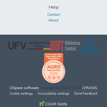
Help
Contact
About
DSpace software
copyright © 2002-2026
LYRASIS
Cookie settings
Accessibility settings
Send Feedback
COAR Notify