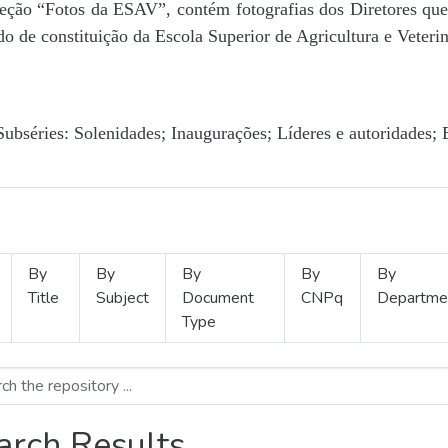
Seção “Fotos da ESAV”, contém fotografias dos Diretores que 
o de constituição da Escola Superior de Agricultura e Veterin
Subséries: Solenidades; Inaugurações; Líderes e autoridades; 
By
By
By
By
By
Title
Subject
Document
CNPq
Departme
Type
arch Results