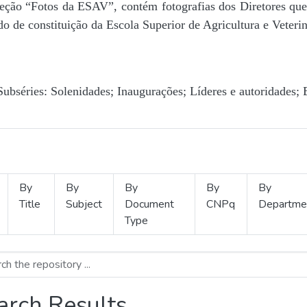
Seção “Fotos da ESAV”, contém fotografias dos Diretores que 
o de constituição da Escola Superior de Agricultura e Veterin
Subséries: Solenidades; Inaugurações; Líderes e autoridades; 
By
By
By
By
By
Title
Subject
Document
CNPq
Departme
Type
arch Results