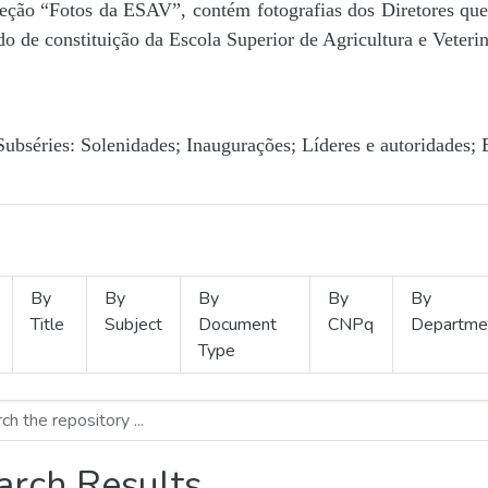
Seção “Fotos da ESAV”, contém fotografias dos Diretores que 
o de constituição da Escola Superior de Agricultura e Veterin
Subséries: Solenidades; Inaugurações; Líderes e autoridades; 
By
By
By
By
By
Title
Subject
Document
CNPq
Departme
Type
arch Results