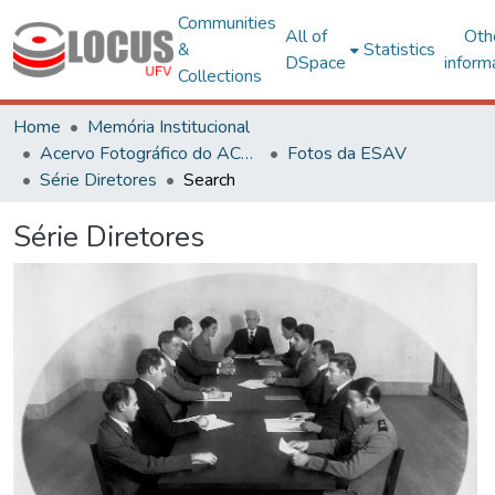
Communities
All of
Oth
&
Statistics
DSpace
inform
Collections
Home
Memória Institucional
Acervo Fotográfico do ACH-UFV
Fotos da ESAV
Série Diretores
Search
Série Diretores