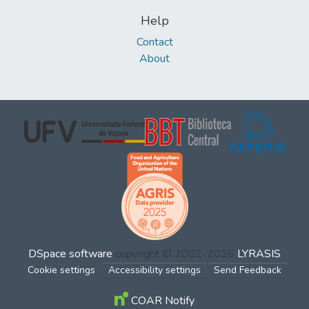
Help
Contact
About
DSpace software
copyright © 2002-2026
LYRASIS
Cookie settings
Accessibility settings
Send Feedback
COAR Notify