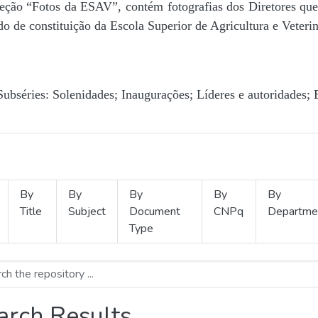
Seção “Fotos da ESAV”, contém fotografias dos Diretores que 
o de constituição da Escola Superior de Agricultura e Veterin
Subséries: Solenidades; Inaugurações; Líderes e autoridades; 
By
By
By
By
By
Title
Subject
Document
CNPq
Departme
Type
arch Results