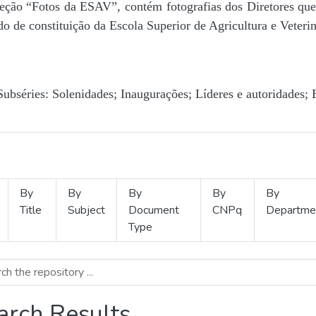
Seção “Fotos da ESAV”, contém fotografias dos Diretores que 
o de constituição da Escola Superior de Agricultura e Veterin
Subséries: Solenidades; Inaugurações; Líderes e autoridades; 
By
By
By
By
By
Title
Subject
Document
CNPq
Departme
Type
arch Results