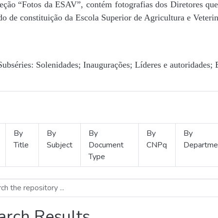
Seção “Fotos da ESAV”, contém fotografias dos Diretores que 
o de constituição da Escola Superior de Agricultura e Veterin
Subséries: Solenidades; Inaugurações; Líderes e autoridades; 
By
By
By
By
By
Title
Subject
Document
CNPq
Departme
Type
arch Results