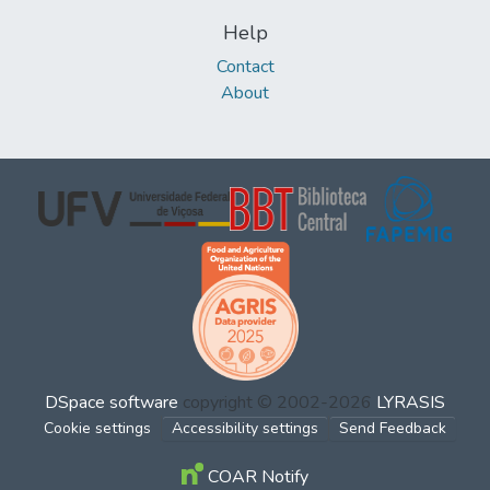
Help
Contact
About
DSpace software
copyright © 2002-2026
LYRASIS
Cookie settings
Accessibility settings
Send Feedback
COAR Notify