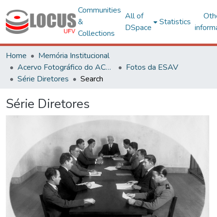
Communities
All of
Oth
&
Statistics
DSpace
inform
Collections
Home
Memória Institucional
Acervo Fotográfico do ACH-UFV
Fotos da ESAV
Série Diretores
Search
Série Diretores