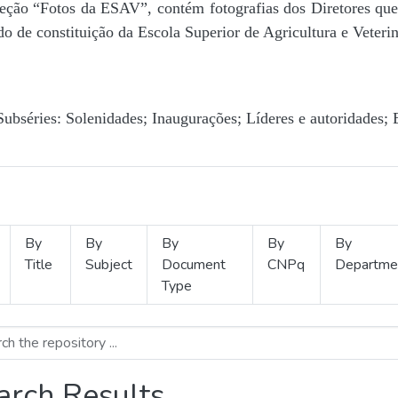
Seção “Fotos da ESAV”, contém fotografias dos Diretores que 
o de constituição da Escola Superior de Agricultura e Veterin
Subséries: Solenidades; Inaugurações; Líderes e autoridades; 
By
By
By
By
By
Title
Subject
Document
CNPq
Departme
Type
arch Results