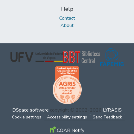
Help
Contact
About
DSpace software
copyright © 2002-2026
LYRASIS
Cookie settings
Accessibility settings
Send Feedback
COAR Notify