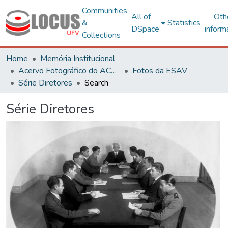
Communities
All of
Oth
&
Statistics
DSpace
inform
Collections
Home
Memória Institucional
Acervo Fotográfico do ACH-UFV
Fotos da ESAV
Série Diretores
Search
Série Diretores