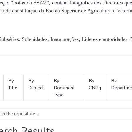
Seção “Fotos da ESAV”, contém fotografias dos Diretores que 
o de constituição da Escola Superior de Agricultura e Veterin
Subséries: Solenidades; Inaugurações; Líderes e autoridades; 
By
By
By
By
By
Title
Subject
Document
CNPq
Departme
Type
arch Results