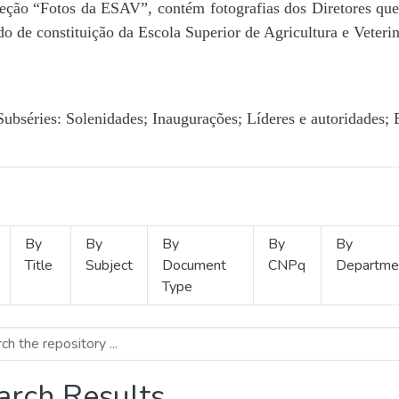
Seção “Fotos da ESAV”, contém fotografias dos Diretores que 
o de constituição da Escola Superior de Agricultura e Veterin
Subséries: Solenidades; Inaugurações; Líderes e autoridades; 
By
By
By
By
By
Title
Subject
Document
CNPq
Departme
Type
arch Results