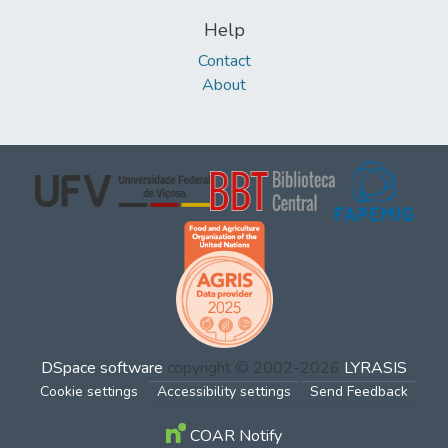
Help
Contact
About
DSpace software
copyright © 2002-2026
LYRASIS
Cookie settings
Accessibility settings
Send Feedback
COAR Notify