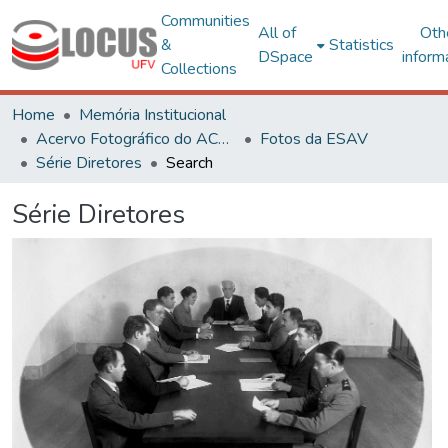
Communities
All of
Oth
&
Statistics
DSpace
inform
Collections
Home
Memória Institucional
Acervo Fotográfico do ACH-UFV
Fotos da ESAV
Série Diretores
Search
Série Diretores