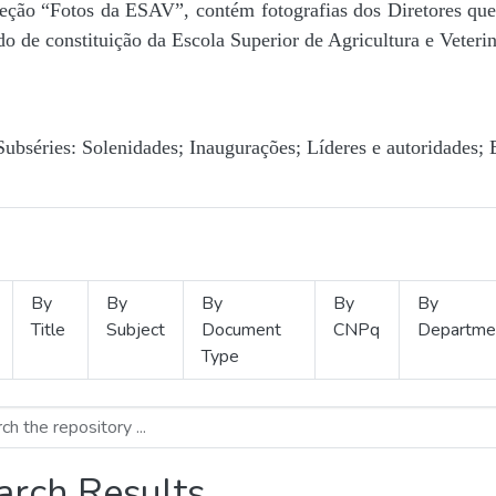
Seção “Fotos da ESAV”, contém fotografias dos Diretores que 
o de constituição da Escola Superior de Agricultura e Veterin
Subséries: Solenidades; Inaugurações; Líderes e autoridades; 
By
By
By
By
By
Title
Subject
Document
CNPq
Departme
Type
arch Results