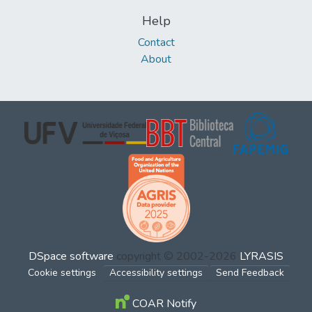
Help
Contact
About
DSpace software
copyright © 2002-2026
LYRASIS
Cookie settings
Accessibility settings
Send Feedback
COAR Notify