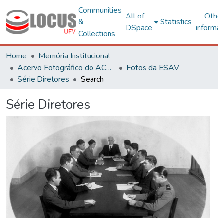
Communities
All of
Oth
&
Statistics
DSpace
inform
Collections
Home
Memória Institucional
Acervo Fotográfico do ACH-UFV
Fotos da ESAV
Série Diretores
Search
Série Diretores