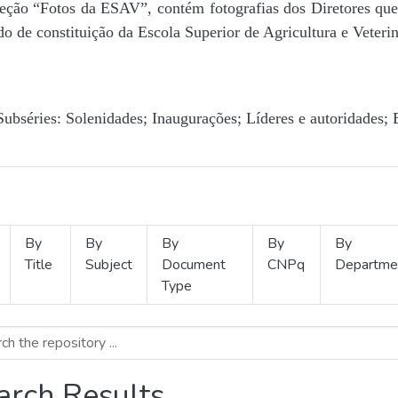
Seção “Fotos da ESAV”, contém fotografias dos Diretores que 
o de constituição da Escola Superior de Agricultura e Veterin
Subséries: Solenidades; Inaugurações; Líderes e autoridades; 
By
By
By
By
By
Title
Subject
Document
CNPq
Departme
Type
arch Results