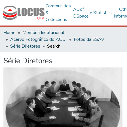
Communities
All of
Oth
&
Statistics
DSpace
inform
Collections
Home
Memória Institucional
Acervo Fotográfico do ACH-UFV
Fotos da ESAV
Série Diretores
Search
Série Diretores