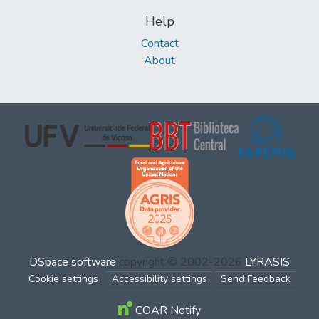
Help
Contact
About
DSpace software
copyright © 2002-2026
LYRASIS
Cookie settings
Accessibility settings
Send Feedback
COAR Notify