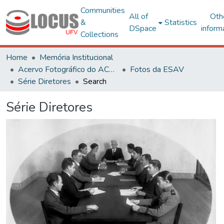
Communities
All of
Oth
&
Statistics
DSpace
inform
Collections
Home
Memória Institucional
Acervo Fotográfico do ACH-UFV
Fotos da ESAV
Série Diretores
Search
Série Diretores