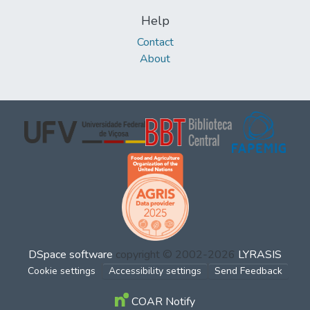
Help
Contact
About
DSpace software
copyright © 2002-2026
LYRASIS
Cookie settings
Accessibility settings
Send Feedback
COAR Notify