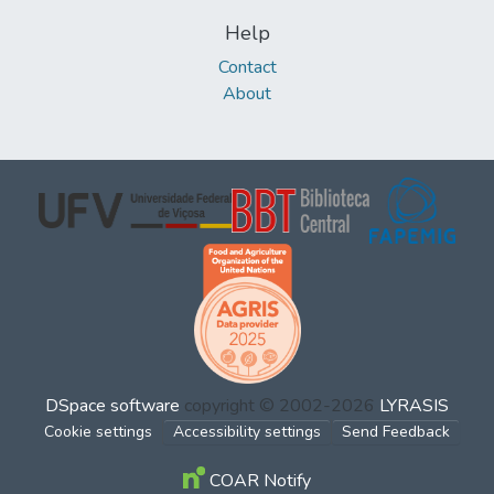
Help
Contact
About
DSpace software
copyright © 2002-2026
LYRASIS
Cookie settings
Accessibility settings
Send Feedback
COAR Notify