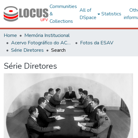
Communities
All of
Oth
&
Statistics
DSpace
inform
Collections
Home
Memória Institucional
Acervo Fotográfico do ACH-UFV
Fotos da ESAV
Série Diretores
Search
Série Diretores