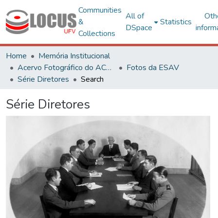
Communities
All of
Oth
&
Statistics
DSpace
inform
Collections
Home
Memória Institucional
Acervo Fotográfico do ACH-UFV
Fotos da ESAV
Série Diretores
Search
Série Diretores