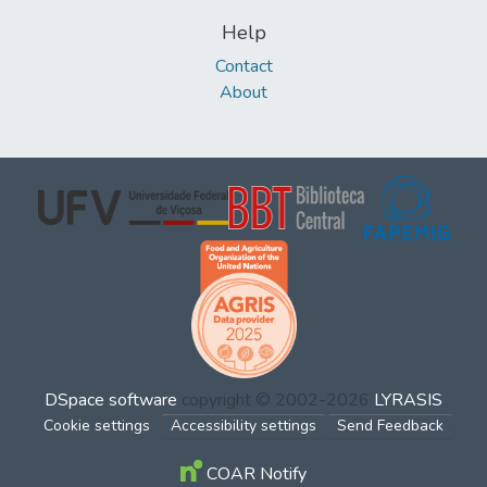
Help
Contact
About
DSpace software
copyright © 2002-2026
LYRASIS
Cookie settings
Accessibility settings
Send Feedback
COAR Notify