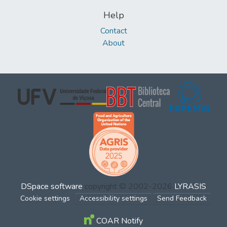
Help
Contact
About
DSpace software
copyright © 2002-2026
LYRASIS
Cookie settings
Accessibility settings
Send Feedback
COAR Notify