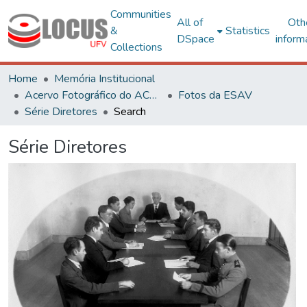
Communities
All of
Oth
&
Statistics
DSpace
inform
Collections
Home
Memória Institucional
Acervo Fotográfico do ACH-UFV
Fotos da ESAV
Série Diretores
Search
Série Diretores