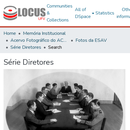
Communities
All of
Oth
&
Statistics
DSpace
inform
Collections
Home
Memória Institucional
Acervo Fotográfico do ACH-UFV
Fotos da ESAV
Série Diretores
Search
Série Diretores