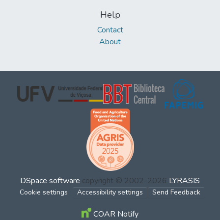
Help
Contact
About
DSpace software
copyright © 2002-2026
LYRASIS
Cookie settings
Accessibility settings
Send Feedback
COAR Notify