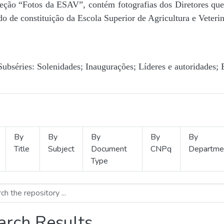
Seção “Fotos da ESAV”, contém fotografias dos Diretores que 
o de constituição da Escola Superior de Agricultura e Veterin
Subséries: Solenidades; Inaugurações; Líderes e autoridades; 
By
By
By
By
By
Title
Subject
Document
CNPq
Departme
Type
arch Results