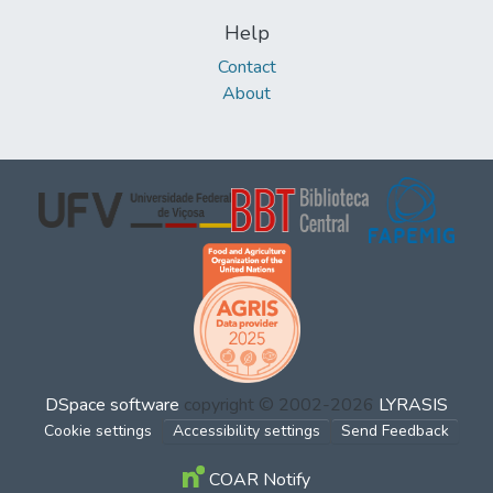
Help
Contact
About
DSpace software
copyright © 2002-2026
LYRASIS
Cookie settings
Accessibility settings
Send Feedback
COAR Notify