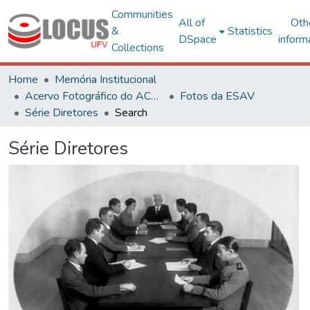
Communities
All of
Oth
&
Statistics
DSpace
inform
Collections
Home
Memória Institucional
Acervo Fotográfico do ACH-UFV
Fotos da ESAV
Série Diretores
Search
Série Diretores