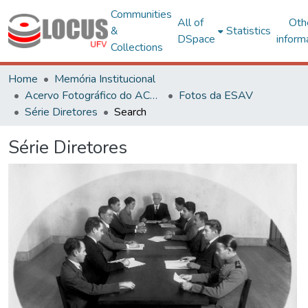
Communities
All of
Oth
&
Statistics
DSpace
inform
Collections
Home
Memória Institucional
Acervo Fotográfico do ACH-UFV
Fotos da ESAV
Série Diretores
Search
Série Diretores