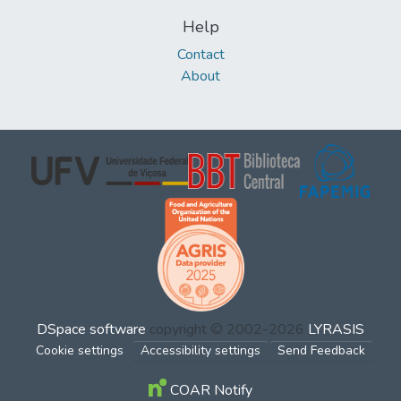
Help
Contact
About
DSpace software
copyright © 2002-2026
LYRASIS
Cookie settings
Accessibility settings
Send Feedback
COAR Notify