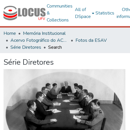
Communities
All of
Oth
&
Statistics
DSpace
inform
Collections
Home
Memória Institucional
Acervo Fotográfico do ACH-UFV
Fotos da ESAV
Série Diretores
Search
Série Diretores