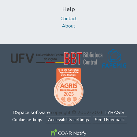
Help
Contact
About
DSpace software
copyright © 2002-2026
LYRASIS
Cookie settings
Accessibility settings
Send Feedback
COAR Notify