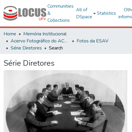
Communities
All of
Oth
&
Statistics
DSpace
inform
Collections
Home
Memória Institucional
Acervo Fotográfico do ACH-UFV
Fotos da ESAV
Série Diretores
Search
Série Diretores