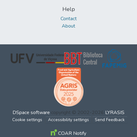
Help
Contact
About
DSpace software
copyright © 2002-2026
LYRASIS
Cookie settings
Accessibility settings
Send Feedback
COAR Notify