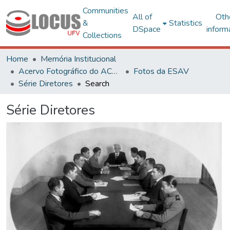
Communities
All of
Oth
&
Statistics
DSpace
inform
Collections
Home
Memória Institucional
Acervo Fotográfico do ACH-UFV
Fotos da ESAV
Série Diretores
Search
Série Diretores