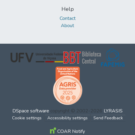
Help
Contact
About
DSpace software
copyright © 2002-2026
LYRASIS
Cookie settings
Accessibility settings
Send Feedback
COAR Notify