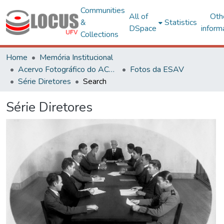
Communities
All of
Oth
&
Statistics
DSpace
inform
Collections
Home
Memória Institucional
Acervo Fotográfico do ACH-UFV
Fotos da ESAV
Série Diretores
Search
Série Diretores