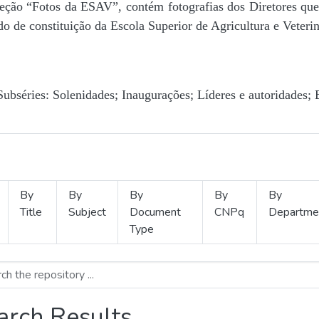
Seção “Fotos da ESAV”, contém fotografias dos Diretores que 
o de constituição da Escola Superior de Agricultura e Veterin
Subséries: Solenidades; Inaugurações; Líderes e autoridades; 
By
By
By
By
By
Title
Subject
Document
CNPq
Departme
Type
arch Results