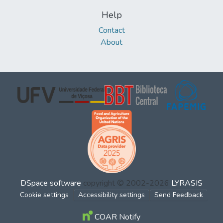
Help
Contact
About
DSpace software
copyright © 2002-2026
LYRASIS
Cookie settings
Accessibility settings
Send Feedback
COAR Notify