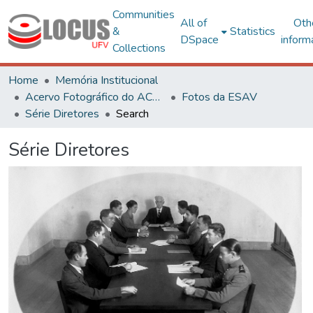
Communities
All of
Oth
&
Statistics
DSpace
inform
Collections
Home
Memória Institucional
Acervo Fotográfico do ACH-UFV
Fotos da ESAV
Série Diretores
Search
Série Diretores