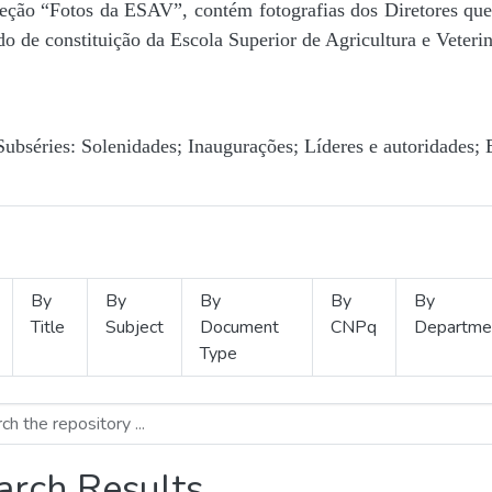
Seção “Fotos da ESAV”, contém fotografias dos Diretores que 
o de constituição da Escola Superior de Agricultura e Veterin
Subséries: Solenidades; Inaugurações; Líderes e autoridades; 
By
By
By
By
By
Title
Subject
Document
CNPq
Departme
Type
arch Results